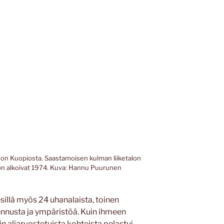
on Kuopiosta. Saastamoisen kulman liiketalon
työn alkoivat 1974. Kuva: Hannu Puurunen
esillä myös 24 uhanalaista, toinen
nnusta ja ympäristöä. Kuin ihmeen
in aliarvostetuista kohteista pelastui