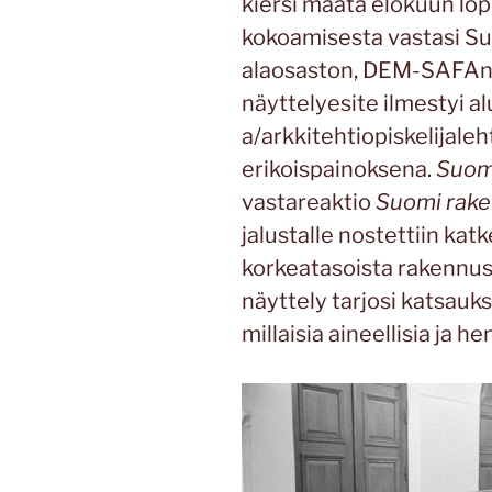
kiersi maata elokuun lo
kokoamisesta vastasi Su
alaosaston, DEM-SAFAn 
näyttelyesite ilmestyi a
a/arkkitehtiopiskelijale
erikoispainoksena.
Suom
vastareaktio
Suomi rake
jalustalle nostettiin kat
korkeatasoista rakennus
näyttely tarjosi katsauks
millaisia aineellisia ja 