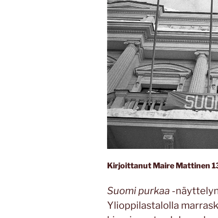
Kirjoittanut Maire Mattinen 
Suomi purkaa
-näyttelyn 
Ylioppilastalolla marras