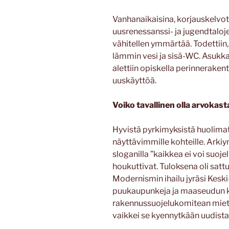
Vanhanaikaisina, korjauskelvo
uusrenessanssi- ja jugendtaloje
vähitellen ymmärtää. Todettiin
lämmin vesi ja sisä-WC. Asukka
alettiin opiskella perinneraken
uuskäyttöä.
Voiko tavallinen olla arvokas
Hyvistä pyrkimyksistä huolimat
näyttävimmille kohteille. Arki
sloganilla ”kaikkea ei voi suoje
houkuttivat. Tuloksena oli sat
Modernismin ihailu jyräsi Keski
puukaupunkeja ja maaseudun ku
rakennussuojelukomitean mieti
vaikkei se kyennytkään uudist