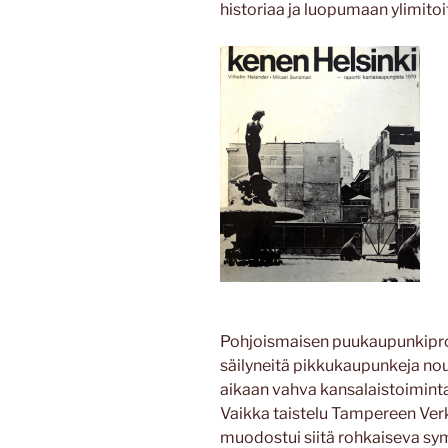
historiaa ja luopumaan ylimitoi
Pohjoismaisen puukaupunkipro
säilyneitä pikkukaupunkeja nou
aikaan vahva kansalaistoiminta 
Vaikka taistelu Tampereen Verk
muodostui siitä rohkaiseva sym