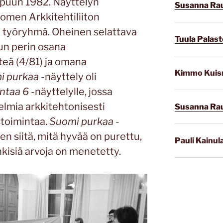
ppuun 1982. Näyttelyn
Susanna Ra
omen Arkkitehtiliiton
työryhmä. Oheinen selattava
Tuula Palast
lun perin osana
hteä (4/81) ja omana
Kimmo Kui
i purkaa
-näyttely oli
ntaa 6
-näyttelylle, jossa
kelmia arkkitehtonisesti
Susanna Ra
toimintaa.
Suomi purkaa
-
en siitä, mitä hyvää on purettu,
Pauli Kainul
henkisiä arvoja on menetetty.