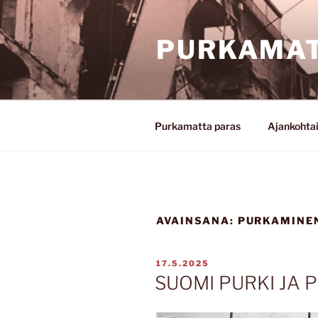
Siirry
sisältöön
PURKAMAT
Purkamatta paras
Ajankohta
AVAINSANA:
PURKAMINE
JULKAISTU
17.5.2025
SUOMI PURKI JA