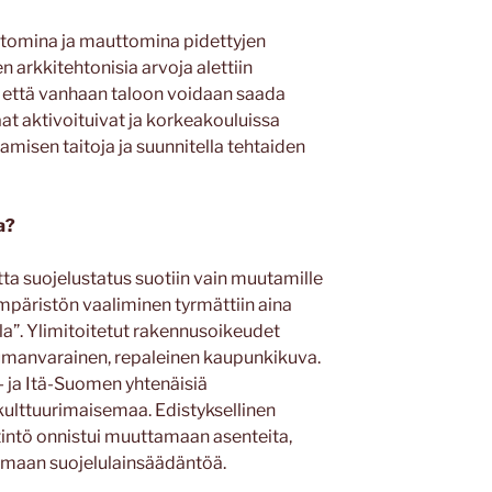
ttomina ja mauttomina pidettyjen
n arkkitehtonisia arvoja alettiin
, että vanhaan taloon voidaan saada
at aktivoituivat ja korkeakouluissa
tamisen taitoja ja suunnitella tehtaiden
ta?
ta suojelustatus suotiin vain muutamille
ympäristön vaaliminen tyrmättiin aina
lla”. Ylimitoitetut rakennusoikeudet
tumanvarainen, repaleinen kaupunkikuva.
- ja Itä-Suomen yhtenäisiä
lttuurimaisemaa. Edistyksellinen
ntö onnistui muuttamaan asenteita,
amaan suojelulainsäädäntöä.