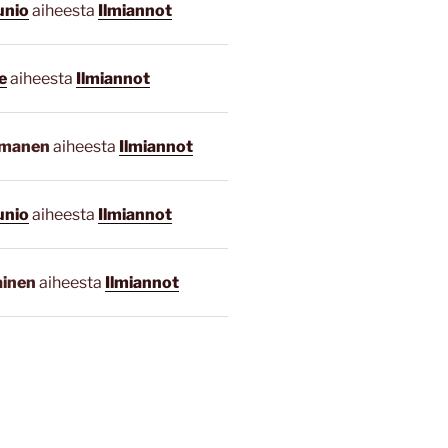
unio
aiheesta
Ilmiannot
e
aiheesta
Ilmiannot
smanen
aiheesta
Ilmiannot
unio
aiheesta
Ilmiannot
ainen
aiheesta
Ilmiannot