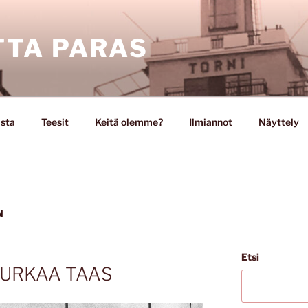
TA PARAS
ista
Teesit
Keitä olemme?
Ilmiannot
Näyttely
N
Etsi
 PURKAA TAAS