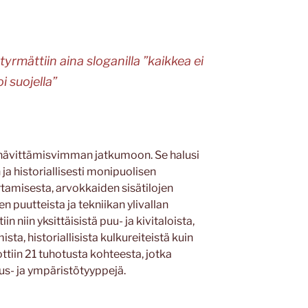
yrmättiin aina sloganilla ”kaikkea ei
oi suojella”
i hävittämisvimman jatkumoon. Se halusi
ja historiallisesti monipuolisen
tamisesta, arvokkaiden sisätilojen
 puutteista ja tekniikan ylivallan
 niin yksittäisistä puu- ja kivitaloista,
sta, historiallisista kulkureiteistä kuin
ttiin 21 tuhotusta kohteesta, jotka
nus- ja ympäristötyyppejä.