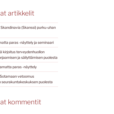
t artikkelit
i Skandinavia (Skanssi) purku-uhan
atta paras -näyttely ja seminaari
 kirjoitus terveydenhuollon
rjaamisen ja säilyttämisen puolesta
matta paras -näyttely
jö Sotamaan vetoomus
seurakuntakeskuksen puolesta
at kommentit