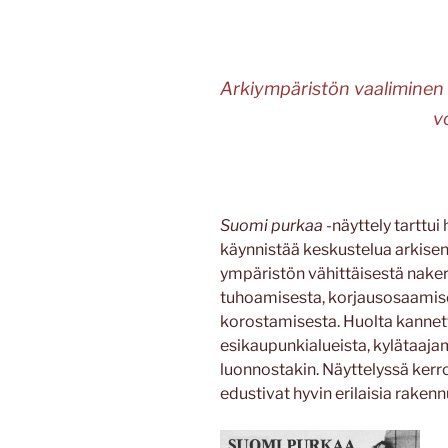
Arkiympäristön vaaliminen t
v
Suomi purkaa
-näyttely tarttu
käynnistää keskustelua arkisen 
ympäristön vähittäisestä naker
tuhoamisesta, korjausosaamisen
korostamisesta. Huolta kannettiin
esikaupunkialueista, kylätaajami
luonnostakin. Näyttelyssä kerro
edustivat hyvin erilaisia raken