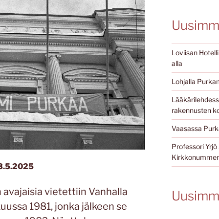
Uusimma
Loviisan Hotell
alla
Lohjalla Purkam
Lääkärilehdessä
rakennusten ko
Vaasassa Purka
Professori Yr
Kirkkonummen 
13.5.2025
avajaisia vietettiin Vanhalla
Uusimm
kuussa 1981, jonka jälkeen se