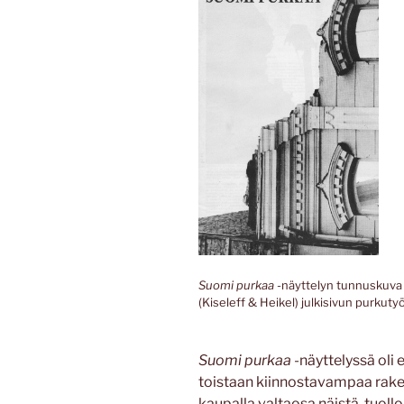
Suomi purkaa
-näyttelyn tunnuskuva 
(Kiseleff & Heikel) julkisivun purku
Suomi purkaa
-näyttelyssä oli 
toistaan kiinnostavampaa rake
kaupalla valtaosa näistä, tuollo