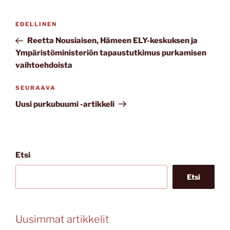
Artikkelien
Edellinen
EDELLINEN
selaus
artikkeli
Reetta Nousiaisen, Hämeen ELY-keskuksen ja
Ympäristöministeriön tapaustutkimus purkamisen
vaihtoehdoista
Seuraava
SEURAAVA
artikkeli
Uusi purkubuumi -artikkeli
Etsi
Etsi
Uusimmat artikkelit