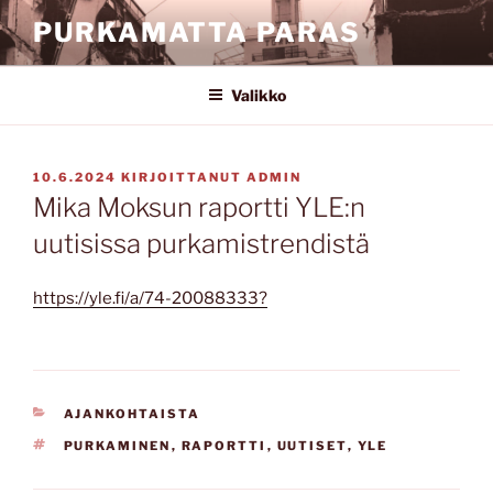
Siirry
PURKAMATTA PARAS
sisältöön
Valikko
JULKAISTU
10.6.2024
KIRJOITTANUT
ADMIN
Mika Moksun raportti YLE:n
uutisissa purkamistrendistä
https://yle.fi/a/74-20088333?
KATEGORIAT
AJANKOHTAISTA
AVAINSANAT
PURKAMINEN
,
RAPORTTI
,
UUTISET
,
YLE