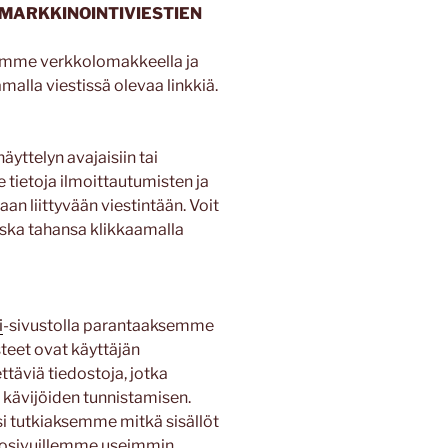
A MARKKINOINTIVIESTIEN
llemme verkkolomakkeella ja
malla viestissä olevaa linkkiä.
yttelyn avajaisiin tai
tietoja ilmoittautumisten ja
aan liittyvään viestintään. Voit
oska tahansa klikkaamalla
i
-sivustolla parantaaksemme
eet ovat käyttäjän
ettäviä tiedostoja, jotka
n kävijöiden tunnistamisen.
i tutkiaksemme mitkä sisällöt
kkosivuillemme useimmin