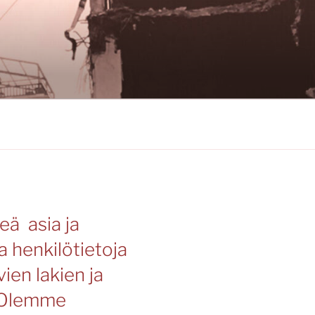
eä asia ja
a henkilötietoja
vien lakien ja
 Olemme