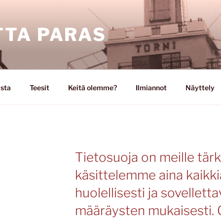
TA PARAS
ista
Teesit
Keitä olemme?
Ilmiannot
Näyttely
Tietosuoja on meille tärk
käsittelemme aina kaikki
huolellisesti ja sovelletta
määräysten mukaisesti.