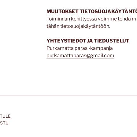
MUUTOKSET TIETOSUOJAKÄYTÄNT
Toiminnan kehittyessä voimme tehdä mu
tähän tietosuojakäytäntöön.
YHTEYSTIEDOT JA TIEDUSTELUT
Purkamatta paras -kampanja
purkamattaparas@gmail.com
 TULE
ISTU