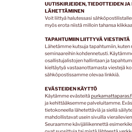
UUTISKIRJEIDEN, TIEDOTTEIDEN J
LÄHETTÄMINEN
Voit liittyä halutessasi sähköpostilista
myös erota niistä milloin tahansa klikkaa
TAPAHTUMIIN LIITTYVÄ VIESTINTÄ
Lähetämme kutsuja tapahtumiin, kuten nä
seminaareihin kohdennetusti. Käytämme 
osallistujalistojen hallintaan ja tapahtum
kieltäytyä vastaanottamasta viestejä k
sähköpostissamme olevaa linkkiä.
EVÄSTEIDEN KÄYTTÖ
Käytämme evästeitä
purkamattaparas.f
ja kehittääksemme palveluitamme. Eväst
tietokoneella lähetettäviä ja siellä säilyt
mahdollistavat usein sivuilla vierailevie
Seuraamme kävijäliikennettä esimerkiks
ovat suosittuja tai mistä lähteestä ver