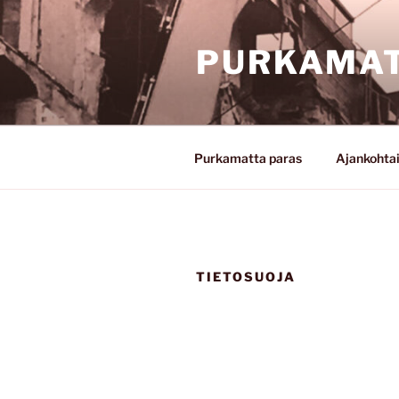
Siirry
sisältöön
PURKAMAT
Purkamatta paras
Ajankohta
TIETOSUOJA