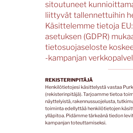
sitoutuneet kunnioittama
liittyvät tallennettuihin h
Käsittelemme tietoja EU:
asetuksen (GDPR) muka
tietosuojaseloste koske
-kampanjan verkkopalvelu
REKISTERINPITÄJÄ
Henkilötietojesi käsittelystä vastaa P
(rekisterinpitäjä). Tarjoamme tietoa to
näyttelyistä, rakennussuojelusta, tutki
toiminta edellyttää henkilötietojen käsit
ylläpitoa. Pidämme tärkeänä tiedon levi
kampanjan toteuttamiseksi.