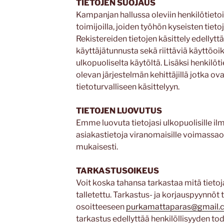
TIETOJEN SUOJAUS
Kampanjan hallussa oleviin henkilötieto
toimijoilla, joiden työhön kyseisten tieto
Rekistereiden tietojen käsittely edellytt
käyttäjätunnusta sekä riittäviä käyttöoik
ulkopuoliselta käytöltä. Lisäksi henkilöt
olevan järjestelmän kehittäjillä jotka ov
tietoturvalliseen käsittelyyn.
TIETOJEN LUOVUTUS
Emme luovuta tietojasi ulkopuolisille i
asiakastietoja viranomaisille voimassa
mukaisesti.
TARKASTUSOIKEUS
Voit koska tahansa tarkastaa mitä tieto
talletettu. Tarkastus- ja korjauspyynnöt
osoitteeseen
purkamattaparas@gmail.
tarkastus edellyttää henkilöllisyyden to