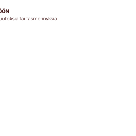
ÖÖN
utoksia tai täsmennyksiä