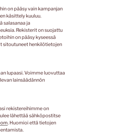
ihin on pääsy vain kampanjan
jen käsittely kuuluu.
ää salasanaa ja
euksia. Rekisterit on suojattu
ietoihin on pääsy kyseessä
at sitoutuneet henkilötietojen
lman lupaasi. Voimme luovuttaa
olevan lainsäädännön
jasi rekistereihimme on
 tulee lähettää sähköpostitse
com
. Huomioi että tietojen
dentamista.