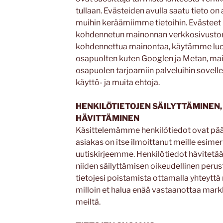
tullaan. Evästeiden avulla saatu tieto on
muihin keräämiimme tietoihin. Evästeet
kohdennetun mainonnan verkkosivuston 
kohdennettua mainontaa, käytämme luo
osapuolten kuten Googlen ja Metan, ma
osapuolen tarjoamiin palveluihin sovell
käyttö- ja muita ehtoja.
HENKILÖTIETOJEN SÄILYTTÄMINEN,
HÄVITTÄMINEN
Käsittelemämme henkilötiedot ovat pääsä
asiakas on itse ilmoittanut meille esimer
uutiskirjeemme. Henkilötiedot hävitetää
niiden säilyttämisen oikeudellinen perus
tietojesi poistamista ottamalla yhteyttä 
milloin et halua enää vastaanottaa mark
meiltä.