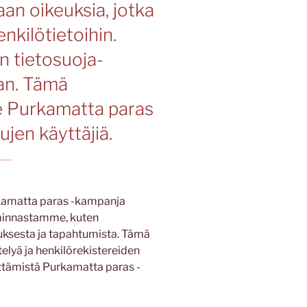
an oikeuksia, jotka
enkilötietoihin.
n tietosuoja-
an. Tämä
e Purkamatta paras
jen käyttäjiä.
urkamatta paras -kampanja
iminnastamme, kuten
muksesta ja tapahtumista. Tämä
telyä ja henkilörekistereiden
ttämistä Purkamatta paras -