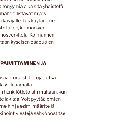
 anonyymiä eikä sitä yhdistetä
 mahdollistavat myös
kävijälle. Jos käytämme
tettujen, kolmansien
inosverkkoja. Kolmannen
etaan kyseisen osapuolen
 PÄIVITTÄMINEN JA
äntöisesti tietoja, jotka
kiksi tilaamalla
n henkilötietolain mukaan, kun
te lakkaa. Voit pyytää omien
meihin ja esim. määritellä
kinointiviestejä sähköpostitse