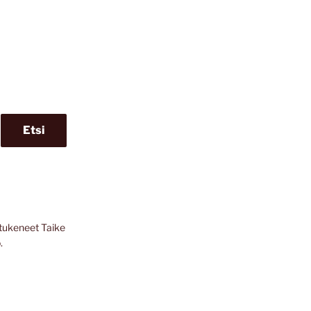
Etsi
tukeneet Taike
.