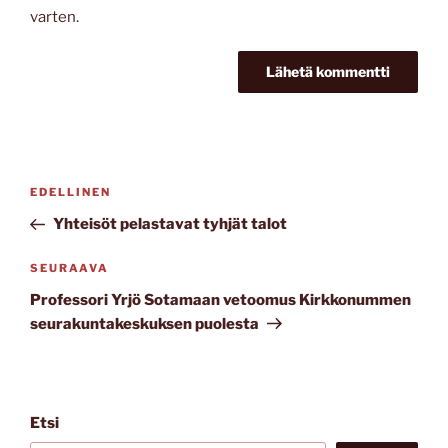
varten.
Artikkelien
Edellinen
EDELLINEN
selaus
artikkeli
Yhteisöt pelastavat tyhjät talot
Seuraava
SEURAAVA
artikkeli
Professori Yrjö Sotamaan vetoomus Kirkkonummen
seurakuntakeskuksen puolesta
Etsi