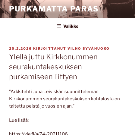
Siirry
PURKAMATTA PARAS
sisältöön
Valikko
JULKAISTU
20.2.2026
KIRJOITTANUT
VILHO SYVÄHUOKO
Ylellä juttu Kirkkonummen
seurakuntakeskuksen
purkamiseen liittyen
”Arkkitehti Juha Leiviskän suunnit­teleman
Kirkkonummen seurakunta­keskuksen kohtalosta on
taitettu peistä jo vuosien ajan.”
Lue lisää:
https://yle.fi/a/74-20211106