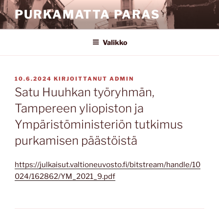
Siirry
PURKAMATTA PARAS
sisältöön
Valikko
JULKAISTU
10.6.2024
KIRJOITTANUT
ADMIN
Satu Huuhkan työryhmän,
Tampereen yliopiston ja
Ympäristöministeriön tutkimus
purkamisen päästöistä
https://julkaisut.valtioneuvosto.fi/bitstream/handle/10
024/162862/YM_2021_9.pdf