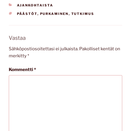
KATEGORIAT
AJANKOHTAISTA
AVAINSANAT
PÄÄSTÖT
,
PURKAMINEN
,
TUTKIMUS
Vastaa
Sähköpostiosoitettasi ei julkaista.
Pakolliset kentät on
merkitty
*
Kommentti
*