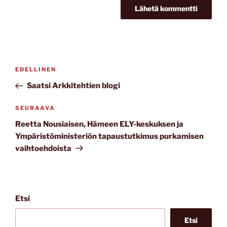
Artikkelien
Edellinen
EDELLINEN
selaus
artikkeli
Saatsi Arkkitehtien blogi
Seuraava
SEURAAVA
artikkeli
Reetta Nousiaisen, Hämeen ELY-keskuksen ja
Ympäristöministeriön tapaustutkimus purkamisen
vaihtoehdoista
Etsi
Etsi