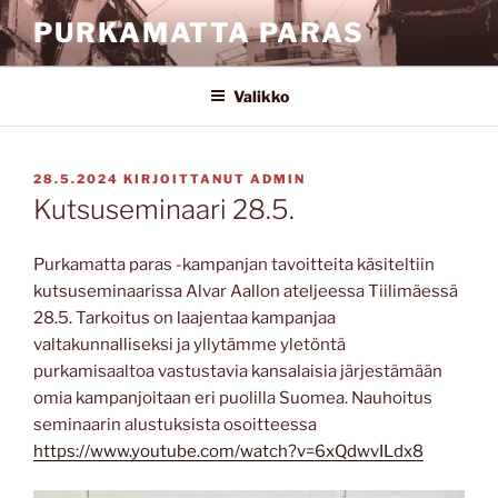
Siirry
PURKAMATTA PARAS
sisältöön
Valikko
JULKAISTU
28.5.2024
KIRJOITTANUT
ADMIN
Kutsuseminaari 28.5.
Purkamatta paras -kampanjan tavoitteita käsiteltiin
kutsuseminaarissa Alvar Aallon ateljeessa Tiilimäessä
28.5. Tarkoitus on laajentaa kampanjaa
valtakunnalliseksi ja yllytämme yletöntä
purkamisaaltoa vastustavia kansalaisia järjestämään
omia kampanjoitaan eri puolilla Suomea. Nauhoitus
seminaarin alustuksista osoitteessa
https://www.youtube.com/watch?v=6xQdwvILdx8