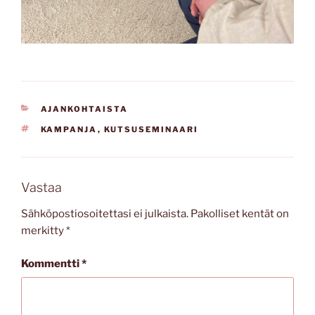
KATEGORIAT
AJANKOHTAISTA
AVAINSANAT
KAMPANJA
,
KUTSUSEMINAARI
Vastaa
Sähköpostiosoitettasi ei julkaista.
Pakolliset kentät on
merkitty
*
Kommentti
*