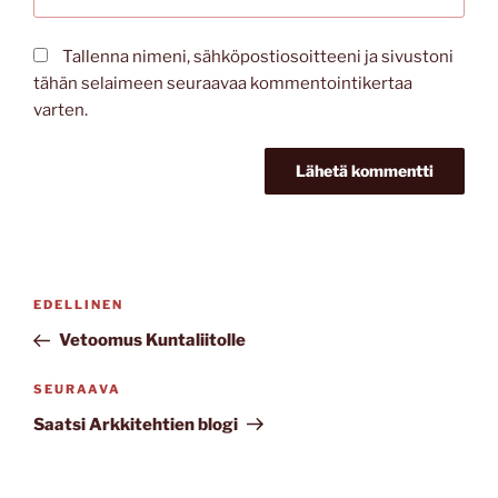
Tallenna nimeni, sähköpostiosoitteeni ja sivustoni
tähän selaimeen seuraavaa kommentointikertaa
varten.
Artikkelien
Edellinen
EDELLINEN
selaus
artikkeli
Vetoomus Kuntaliitolle
Seuraava
SEURAAVA
artikkeli
Saatsi Arkkitehtien blogi