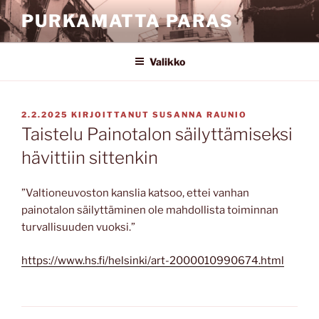
Siirry
PURKAMATTA PARAS
sisältöön
Valikko
JULKAISTU
2.2.2025
KIRJOITTANUT
SUSANNA RAUNIO
Taistelu Painotalon säilyttämiseksi
hävittiin sittenkin
”Valtioneuvoston kanslia katsoo, ettei vanhan
painotalon säilyttäminen ole mahdollista toiminnan
turvallisuuden vuoksi.”
https://www.hs.fi/helsinki/art-2000010990674.html