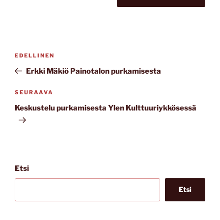
Artikkelien
Edellinen
EDELLINEN
selaus
artikkeli
Erkki Mäkiö Painotalon purkamisesta
Seuraava
SEURAAVA
artikkeli
Keskustelu purkamisesta Ylen Kulttuuriykkösessä
Etsi
Etsi