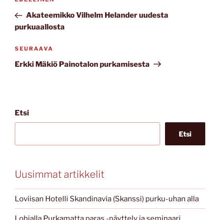
Edellinen
selaus
artikkeli
Akateemikko Vilhelm Helander uudesta
purkuaallosta
Seuraava
SEURAAVA
artikkeli
Erkki Mäkiö Painotalon purkamisesta
Etsi
Etsi
Uusimmat artikkelit
Loviisan Hotelli Skandinavia (Skanssi) purku-uhan alla
Lohjalla Purkamatta paras -näyttely ja seminaari