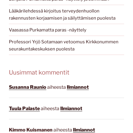
Lääkärilehdessä kirjoitus terveydenhuollon
rakennusten korjaamisen ja säilyttämisen puolesta
Vaasassa Purkamatta paras -näyttely
Professori Yrjö Sotamaan vetoomus Kirkkonummen
seurakuntakeskuksen puolesta
Uusimmat kommentit
Susanna Raunio
aiheesta
Ilmiannot
Tuula Palaste
aiheesta
Ilmiannot
Kimmo Kuismanen
aiheesta
Ilmiannot