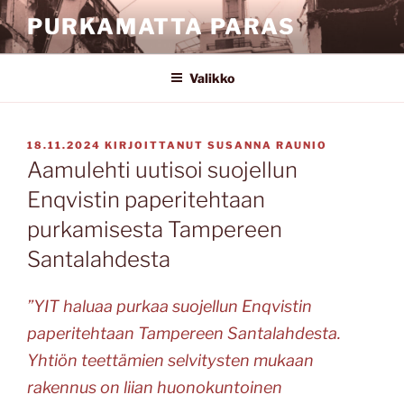
Siirry
PURKAMATTA PARAS
sisältöön
Valikko
JULKAISTU
18.11.2024
KIRJOITTANUT
SUSANNA RAUNIO
Aamulehti uutisoi suojellun
Enqvistin paperitehtaan
purkamisesta Tampereen
Santalahdesta
”YIT haluaa purkaa suojellun Enqvistin
paperitehtaan Tampereen Santalahdesta.
Yhtiön teettämien selvitysten mukaan
rakennus on liian huonokuntoinen