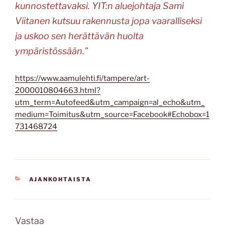
kunnostettavaksi. YIT:n aluejohtaja Sami
Viitanen kutsuu rakennusta jopa vaaralliseksi
ja uskoo sen herättävän huolta
ympäristössään.”
https://www.aamulehti.fi/tampere/art-
2000010804663.html?
utm_term=Autofeed&utm_campaign=al_echo&utm_
medium=Toimitus&utm_source=Facebook#Echobox=1
731468724
KATEGORIAT
AJANKOHTAISTA
Vastaa