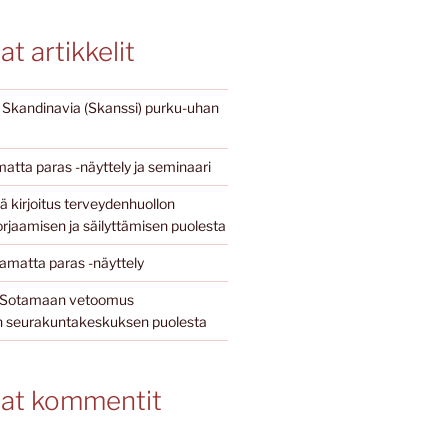
t artikkelit
i Skandinavia (Skanssi) purku-uhan
atta paras -näyttely ja seminaari
 kirjoitus terveydenhuollon
rjaamisen ja säilyttämisen puolesta
matta paras -näyttely
jö Sotamaan vetoomus
seurakuntakeskuksen puolesta
at kommentit