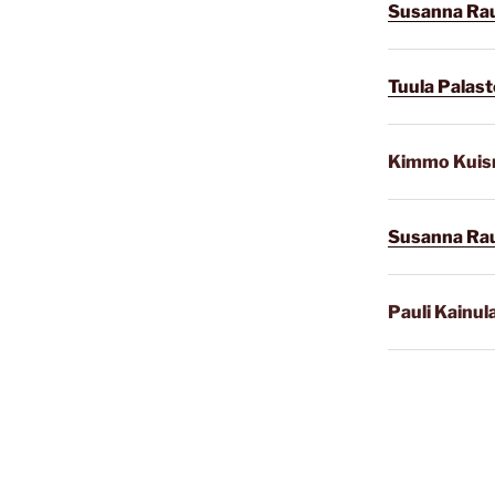
Susanna Ra
Tuula Palast
Kimmo Kui
Susanna Ra
Pauli Kainul