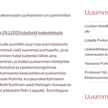
Uusimma
Rakennusten purkaminen on useimmiten
Loviisan Hotell
alla
ne 29.1.2025 käydystä keskustelusta
Lohjalla Purkam
vulla purettiin suuri osa suomalaisesta
Lääkärilehdessä
nnissä vielä suurempi purkuaalto, ja se
rakennusten ko
minen tulee kuitenkin lähes aina
aminen, ja lisäksi purkaminen kiihdyttää
Vaasassa Purka
ontokatoa ja saastumisongelmaa.
Professori Yr
rkamisesta keskustelevat purkamista
Kirkkonummen 
Paula Holmila, korjausrakentamiseen
 Matti Kuittinen sekä Helsingin Vuosaaren
 arkkitehti Petri Leppälä. Toimittajana
Uusimm