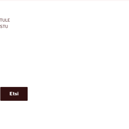
 TULE
ISTU
Etsi