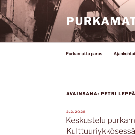
Siirry
sisältöön
PURKAMAT
Purkamatta paras
Ajankohta
AVAINSANA:
PETRI LEPP
JULKAISTU
2.2.2025
Keskustelu purkam
Kulttuuriykkösess