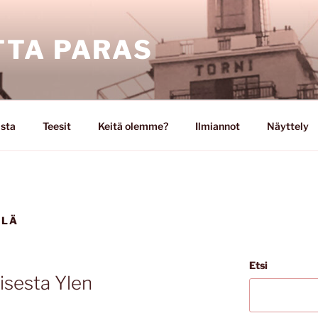
TA PARAS
ista
Teesit
Keitä olemme?
Ilmiannot
Näyttely
ÄLÄ
Etsi
isesta Ylen
ä