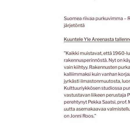
Suomea riivaa purkuvimma – 
järjetöntä
Kuuntele Yle Areenasta tallen
”Kaikki muistavat, että 1960-lu
rakennusperinnöstä. Nyt on käy
vain kiihtyy. Rakennusten purka
kalliimmaksi kuin vanhan korja
jyrkästi ilmastonmuutosta, lu
Kulttuuriykkösen studiossa pu
vastustavan liikeen perustaja 
perehtynyt Pekka Saatsi, prof.
uutta asemakaavaa valmistellut
on Jonni Roos.”