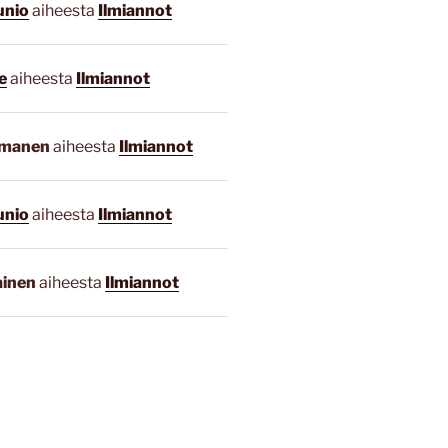
unio
aiheesta
Ilmiannot
e
aiheesta
Ilmiannot
smanen
aiheesta
Ilmiannot
unio
aiheesta
Ilmiannot
ainen
aiheesta
Ilmiannot