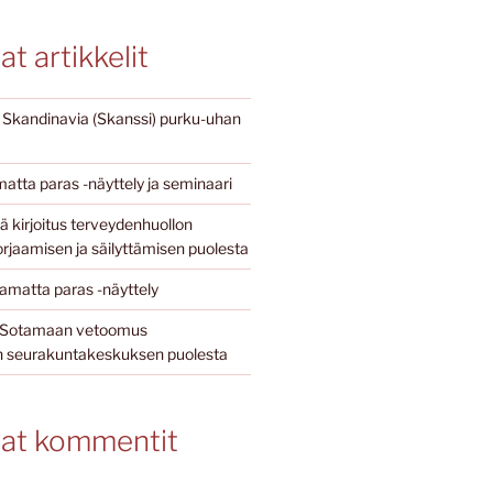
t artikkelit
i Skandinavia (Skanssi) purku-uhan
atta paras -näyttely ja seminaari
 kirjoitus terveydenhuollon
rjaamisen ja säilyttämisen puolesta
matta paras -näyttely
jö Sotamaan vetoomus
seurakuntakeskuksen puolesta
at kommentit