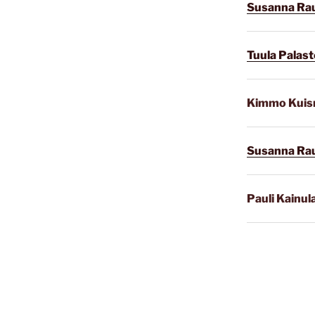
Susanna Ra
Tuula Palast
Kimmo Kui
Susanna Ra
Pauli Kainul