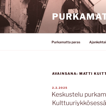
Siirry
sisältöön
PURKAMAT
Purkamatta paras
Ajankohta
AVAINSANA:
MATTI KUIT
JULKAISTU
2.2.2025
Keskustelu purkam
Kulttuuriykkösess