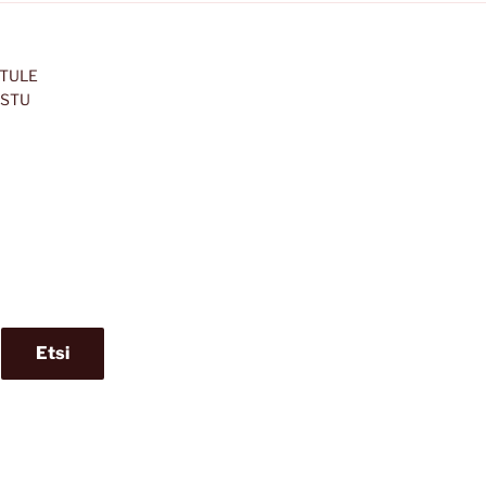
 TULE
ISTU
Etsi