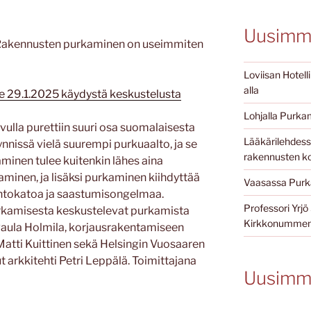
Uusimma
Rakennusten purkaminen on useimmiten
Loviisan Hotell
alla
ne 29.1.2025 käydystä keskustelusta
Lohjalla Purkam
vulla purettiin suuri osa suomalaisesta
Lääkärilehdessä
nnissä vielä suurempi purkuaalto, ja se
rakennusten ko
minen tulee kuitenkin lähes aina
aminen, ja lisäksi purkaminen kiihdyttää
Vaasassa Purka
ontokatoa ja saastumisongelmaa.
Professori Yr
rkamisesta keskustelevat purkamista
Kirkkonummen 
Paula Holmila, korjausrakentamiseen
 Matti Kuittinen sekä Helsingin Vuosaaren
 arkkitehti Petri Leppälä. Toimittajana
Uusimm