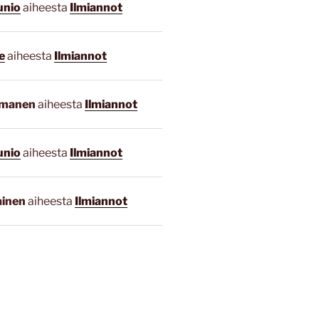
unio
aiheesta
Ilmiannot
e
aiheesta
Ilmiannot
smanen
aiheesta
Ilmiannot
unio
aiheesta
Ilmiannot
ainen
aiheesta
Ilmiannot