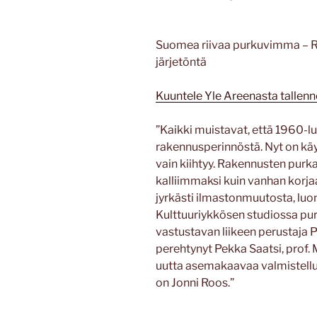
Suomea riivaa purkuvimma – 
järjetöntä
Kuuntele Yle Areenasta tallen
”Kaikki muistavat, että 1960-lu
rakennusperinnöstä. Nyt on käy
vain kiihtyy. Rakennusten purka
kalliimmaksi kuin vanhan korja
jyrkästi ilmastonmuutosta, lu
Kulttuuriykkösen studiossa pu
vastustavan liikeen perustaja 
perehtynyt Pekka Saatsi, prof.
uutta asemakaavaa valmistellut
on Jonni Roos.”