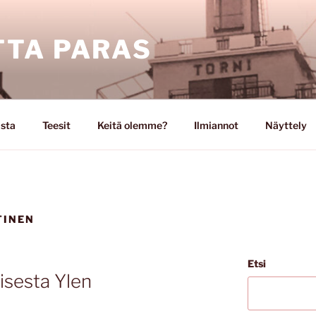
TA PARAS
ista
Teesit
Keitä olemme?
Ilmiannot
Näyttely
TINEN
Etsi
isesta Ylen
ä