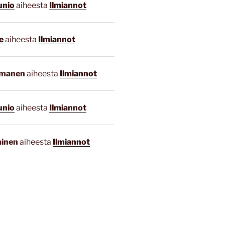
unio
aiheesta
Ilmiannot
e
aiheesta
Ilmiannot
smanen
aiheesta
Ilmiannot
unio
aiheesta
Ilmiannot
ainen
aiheesta
Ilmiannot