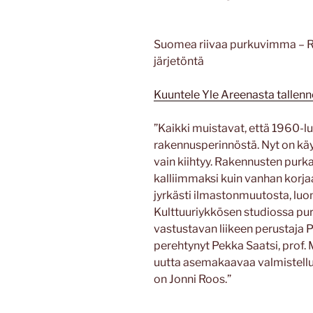
Suomea riivaa purkuvimma – 
järjetöntä
Kuuntele Yle Areenasta tallen
”Kaikki muistavat, että 1960-lu
rakennusperinnöstä. Nyt on käy
vain kiihtyy. Rakennusten purka
kalliimmaksi kuin vanhan korja
jyrkästi ilmastonmuutosta, lu
Kulttuuriykkösen studiossa pu
vastustavan liikeen perustaja 
perehtynyt Pekka Saatsi, prof.
uutta asemakaavaa valmistellut
on Jonni Roos.”