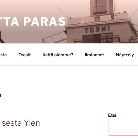
TA PARAS
ista
Teesit
Keitä olemme?
Ilmiannot
Näyttely
U
Etsi
isesta Ylen
ä