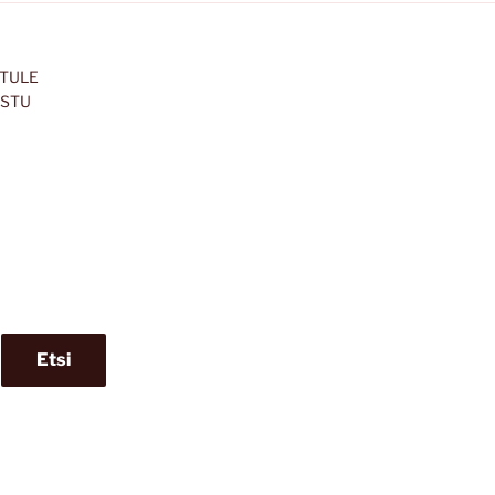
 TULE
ISTU
Etsi