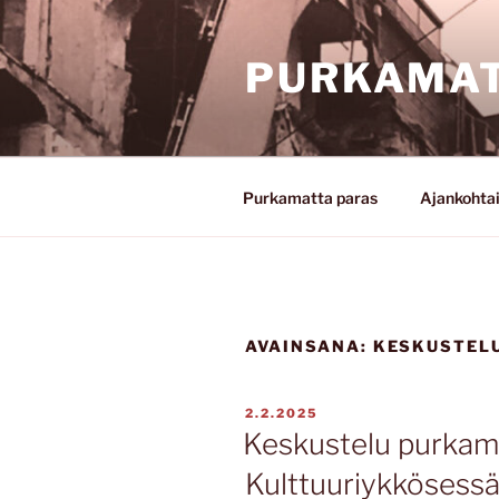
Siirry
sisältöön
PURKAMAT
Purkamatta paras
Ajankohta
AVAINSANA:
KESKUSTEL
JULKAISTU
2.2.2025
Keskustelu purkam
Kulttuuriykkösess