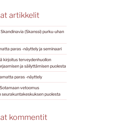
t artikkelit
i Skandinavia (Skanssi) purku-uhan
atta paras -näyttely ja seminaari
 kirjoitus terveydenhuollon
rjaamisen ja säilyttämisen puolesta
matta paras -näyttely
jö Sotamaan vetoomus
seurakuntakeskuksen puolesta
at kommentit