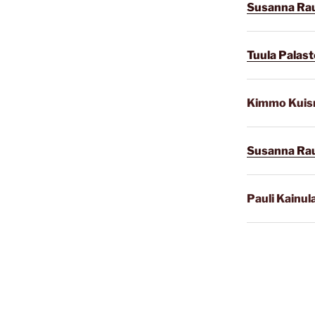
Susanna Ra
Tuula Palast
Kimmo Kui
Susanna Ra
Pauli Kainul