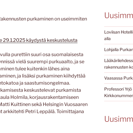
Uusimma
Rakennusten purkaminen on useimmiten
Loviisan Hotell
alla
ne 29.1.2025 käydystä keskustelusta
Lohjalla Purkam
vulla purettiin suuri osa suomalaisesta
Lääkärilehdessä
nnissä vielä suurempi purkuaalto, ja se
rakennusten ko
minen tulee kuitenkin lähes aina
aminen, ja lisäksi purkaminen kiihdyttää
Vaasassa Purka
ontokatoa ja saastumisongelmaa.
Professori Yr
rkamisesta keskustelevat purkamista
Kirkkonummen 
Paula Holmila, korjausrakentamiseen
 Matti Kuittinen sekä Helsingin Vuosaaren
 arkkitehti Petri Leppälä. Toimittajana
Uusimm